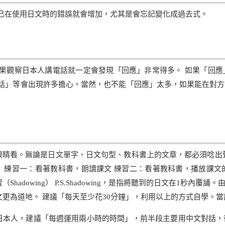
己在使用日文時的錯誤就會增加，尤其是會忘記變化成過去式。
果觀察日本人講電話就一定會發現「回應」非常得多。 如果「回應
話」等會出現許多擔心。當然，也不能「回應」太多，如果能在對方
眼睛看。無論是日文單字、日文句型、教科書上的文章，都必須唸出
 練習一：看著教科書，朗讀課文 練習二：看著教科書，播放課文的
hadowing） P.S.Shadowing，是指將聽到的日文在1秒
文更為道地。 建議「每天至少花30分鐘」，利用以上的方式自學。
日本人，建議「每週運用兩小時的時間」，前半段主要用中文對話