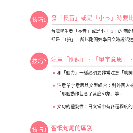
發「長音」或是「小っ」時要比
技巧1
台灣學生發「長音」或是小「っ」的時間
都是「1拍」，所以剛開始學日文時說話
注意「助詞」、「單字意思」
技巧2
和「聽力」一樣必須要非常注意「助詞
注意單字意思與文型組合：對外國人
「那個動作包含了甚麼印象」等。
文句的禮貌性：日文當中有各種程度的
習慣句尾的區別
技巧3