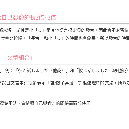
自己想像的長2倍~3倍
都太短，尤其是小「っ」是其他語言很少見的發音，因此會不太習慣
速度會比較慢，「長音」和小「っ」的時間也會變長，所以發音的時間
、「文型組合」
」 例：「彼が話しました（他說）」和「彼に話しました（跟他說
來說日文當中有很多表示「誰/做了甚麼」等很難理解的文法，所以
禮貌用法，會依照自己與對方的關係而區分使用。