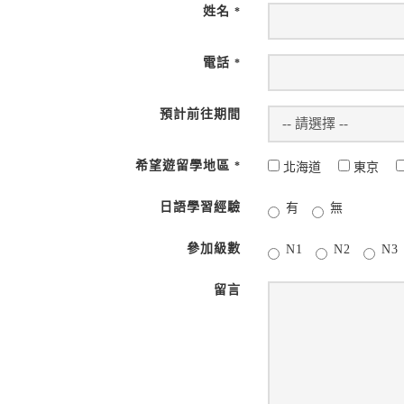
姓名
*
電話
*
預計前往期間
希望遊留學地區
*
北海道
東京
日語學習經驗
有
無
參加級數
N1
N2
N3
留言