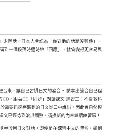
」少得話，日本人會認為「你對他的話題沒興趣」、
講到一個段落時適時地「回應」，就會變得更容易與
聲音來，讓自己習慣日文的發音。 請拿出適合自己程
CD，跟著CD「同步」朗讀課文 練習三：不看教科
內覆誦。由於需要迅速將聽到的日文從口中說出，因此會自然模
當課文已經唸到滾瓜爛熟，請換新的內容繼續練習囉！
，後半段用日文對話。即便是在練習中文的時候，碰到